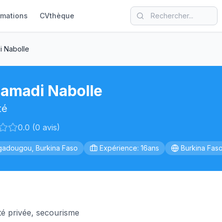
rmations
CVthèque
 Nabolle
amadi Nabolle
té
0.0 (0 avis)
adougou, Burkina Faso
Expérience: 16ans
Burkina Fas
té privée, secourisme