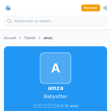
Recruter
Accueil
Talents
amza
A
amza
Babysitter
0.0 (0 avis)