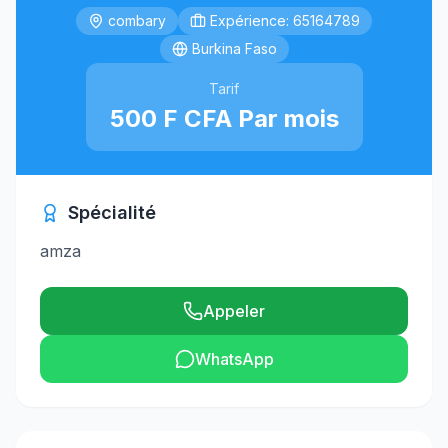
combary
Expérience: 65164789
Burkina Faso
Tarif
500 F CFA Par mois
Spécialité
amza
Appeler
WhatsApp