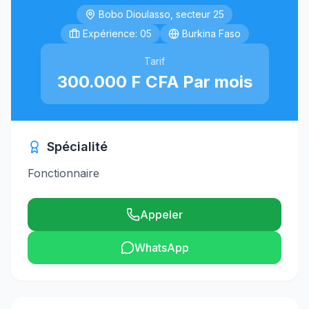
Bobo Dioulasso, secteur 25
Expérience: 05
Burkina Faso
Tarif
300.000 F CFA Par mois
Spécialité
Fonctionnaire
Appeler
WhatsApp