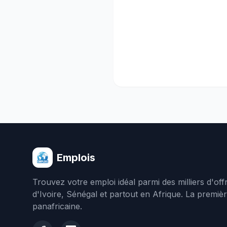
Emplois
Trouvez votre emploi idéal parmi des milliers d'of
d'Ivoire, Sénégal et partout en Afrique. La premiè
panafricaine.