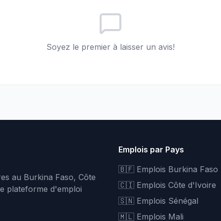
Soyez le premier à laisser un avis!
Emplois par Pays
🇧🇫 Emplois Burkina Faso
fres au Burkina Faso, Côte
🇨🇮 Emplois Côte d'Ivoire
re plateforme d'emploi
🇸🇳 Emplois Sénégal
🇲🇱 Emplois Mali