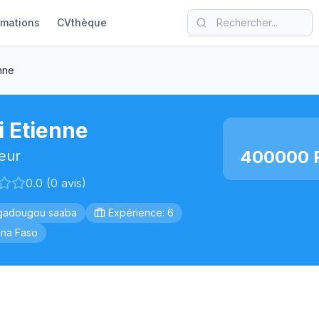
rmations
CVthèque
enne
i Etienne
400000 F
eur
0.0 (0 avis)
gadougou saaba
Expérience: 6
ina Faso