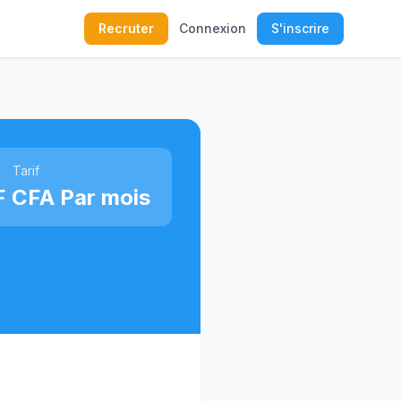
Recruter
Connexion
S'inscrire
Tarif
 CFA Par mois