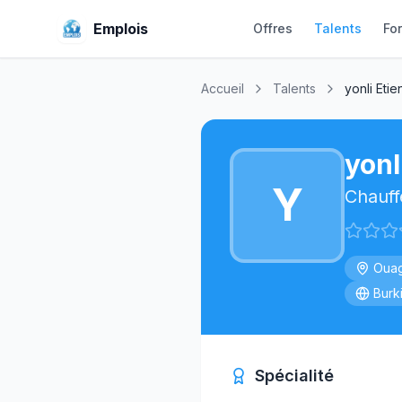
Emplois
Offres
Talents
Fo
Accueil
Talents
yonli Eti
yonl
Y
Chauff
Oua
Burk
Spécialité