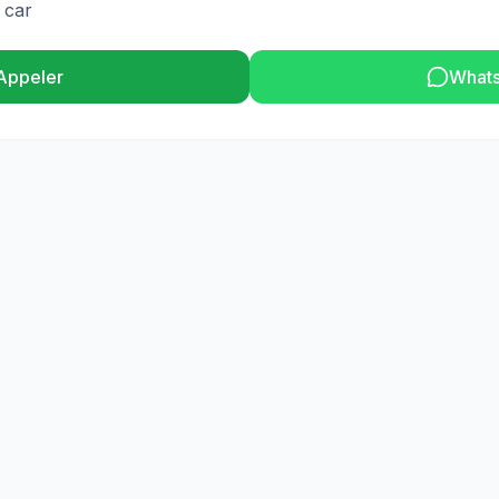
 car
Appeler
What