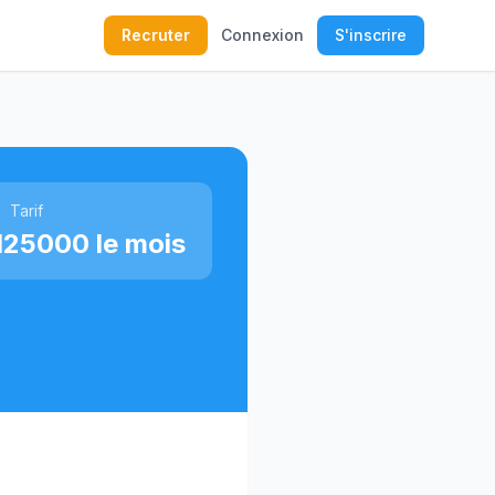
Recruter
Connexion
S'inscrire
Tarif
125000 le mois