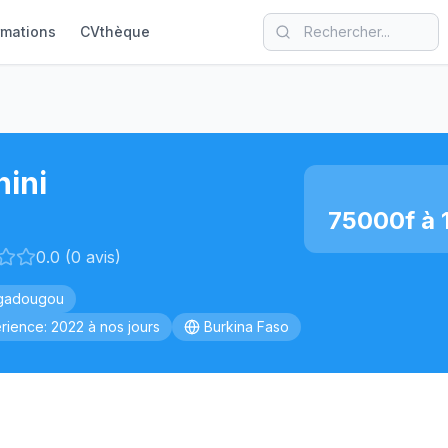
rmations
CVthèque
ini
75000f à 
0.0 (0 avis)
gadougou
rience: 2022 à nos jours
Burkina Faso