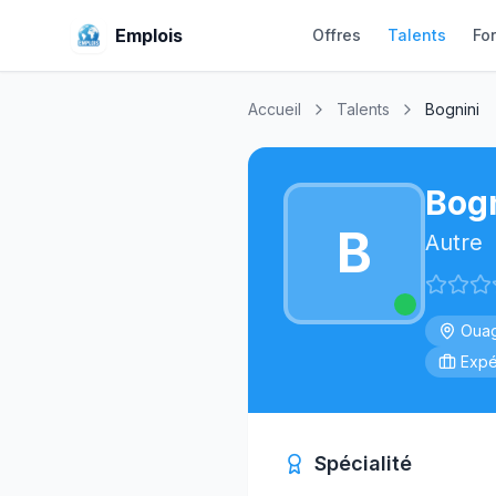
Emplois
Offres
Talents
Fo
Accueil
Talents
Bognini
Bogn
B
Autre
Oua
Expé
Spécialité