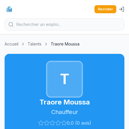
Recruter
Accueil
Talents
Traore Moussa
T
Traore Moussa
Chauffeur
0.0 (0 avis)