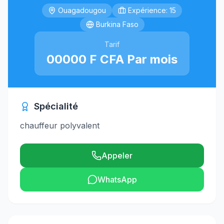
Ouagadougou
Expérience: 15
Burkina Faso
Tarif
00000 F CFA Par mois
Spécialité
chauffeur polyvalent
Appeler
WhatsApp