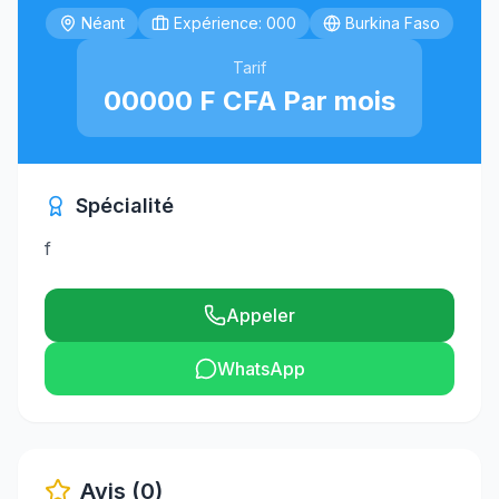
Néant
Expérience: 000
Burkina Faso
Tarif
00000 F CFA Par mois
Spécialité
f
Appeler
WhatsApp
Avis (0)