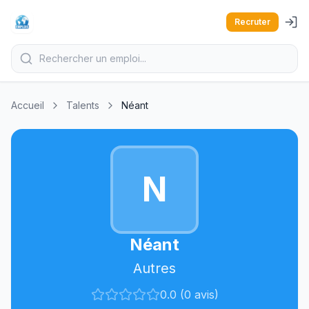
Recruter
Accueil
Talents
Néant
N
Néant
Autres
0.0 (0 avis)