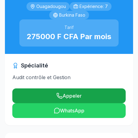
Ouagadougou
Expérience: 7
Burkina Faso
Tarif
275000 F CFA Par mois
Spécialité
Audit contrôle et Gestion
Appeler
WhatsApp