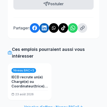
Postuler
Partager:
Ces emplois pourraient aussi vous
intéresser
Niveau BAC+5
IECD recrute un(e)
Chargé(e) ou
Coordinateur(trice)
Développement et
23 août 2026
Partenariats
Voir plus d'offres : Niveau BAC+5