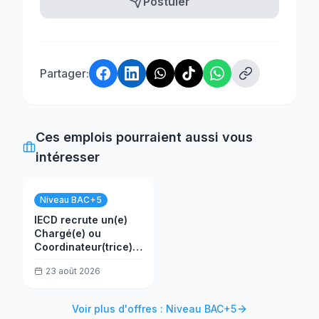
Postuler
Partager:
Ces emplois pourraient aussi vous
intéresser
Niveau BAC+5
IECD recrute un(e)
Chargé(e) ou
Coordinateur(trice)
Développement et
23 août 2026
Partenariats
Voir plus d'offres : Niveau BAC+5