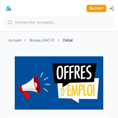
Recruter
Accueil
Niveau BAC+5
Détail