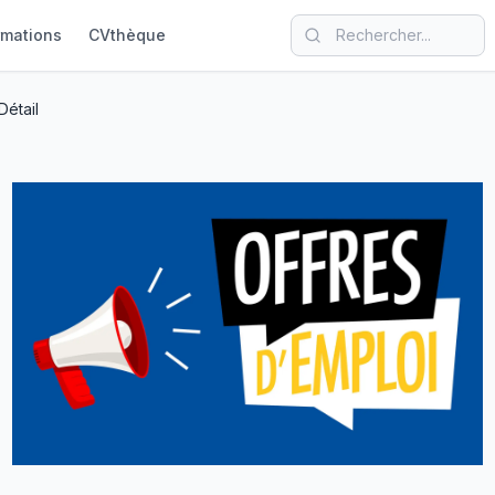
rmations
CVthèque
Détail