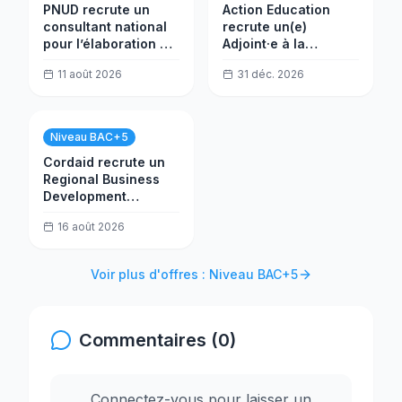
PNUD recrute un
Action Education
consultant national
recrute un(e)
pour l’élaboration du
Adjoint·e à la
document de projet
Direction des
11 août 2026
31 déc. 2026
Opérations Afrique
Niveau BAC+5
Cordaid recrute un
Regional Business
Development
Manager
16 août 2026
Voir plus d'offres : Niveau BAC+5
Commentaires (0)
Connectez-vous pour laisser un