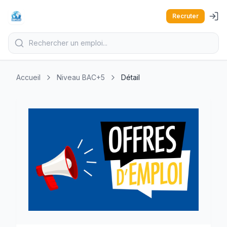
Recruter
Accueil
Niveau BAC+5
Détail