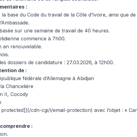
mentaires :
 la base du Code du travail de la Côte d’Ivoire, ainsi que de l
 l’Ambassade.
basée sur une semaine de travail de 40 heures.
uotidienne commence à 7h00.
n an renouvelable.
mois.
des dossiers de candidature : 27.03.2026, à 12h00.
tention de :
publique fédérale d’Allemagne à Abidjan
 la Chancelière
n II, Cocody
n
 protected]](/cdn-cgi/l/email-protection) avec l’objet : « Ca
 comprendre :
ion.