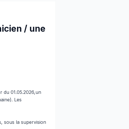
icien / une
ir du 01.05.2026,un
aine). Les
s, sous la supervision