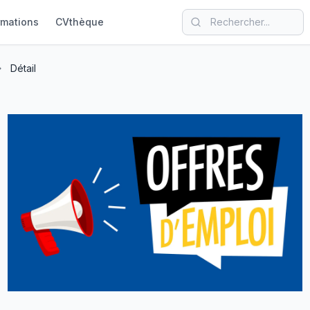
rmations
CVthèque
Détail