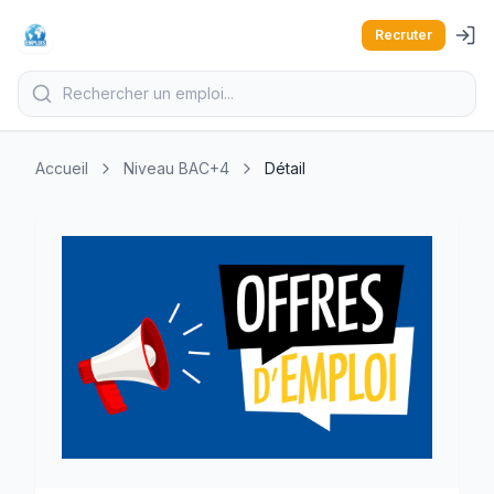
Recruter
Accueil
Niveau BAC+4
Détail