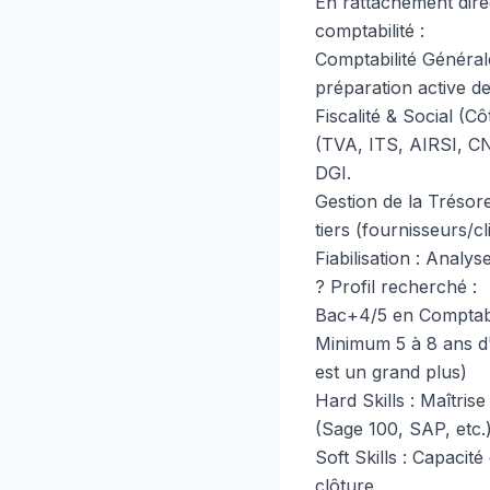
En rattachement dire
comptabilité :
Comptabilité Générale
préparation active de
Fiscalité & Social (Cô
(TVA, ITS, AIRSI, CNP
DGI.
Gestion de la Trésore
tiers (fournisseurs/cl
Fiabilisation : Analy
? Profil recherché :
Bac+4/5 en Comptabil
Minimum 5 à 8 ans d'
est un grand plus)
Hard Skills : Maîtri
(Sage 100, SAP, etc.
Soft Skills : Capacit
clôture.