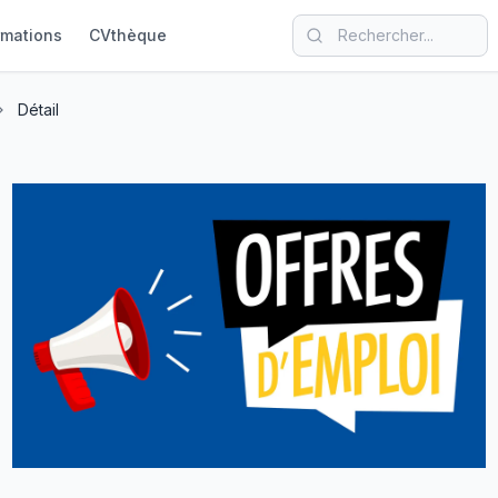
rmations
CVthèque
Détail