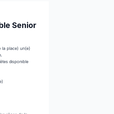
ble Senior
 la place) un(e)
m.
tes disponible
e)