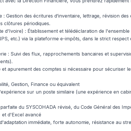
ct avec la Direction Financière, vous prendrez rapidement 
 : Gestion des écritures d’inventaire, lettrage, révision des
s clôtures périodiques.
te d'Ivoire) : Établissement et télédéclaration de l'ensemble
S, etc.) via la plateforme e-impôts, dans le strict respect
rie : Suivi des flux, rapprochements bancaires et supervisi
ients).
se et apurement des comptes si nécessaire pour sécuriser les
ité, Gestion, Finance ou équivalent
expérience sur un poste similaire (une expérience en cabin
se parfaite du SYSCOHADA révisé, du Code Général des Impô
) et d'Excel avancé
é d'adaptation immédiate, forte autonomie, résistance au str