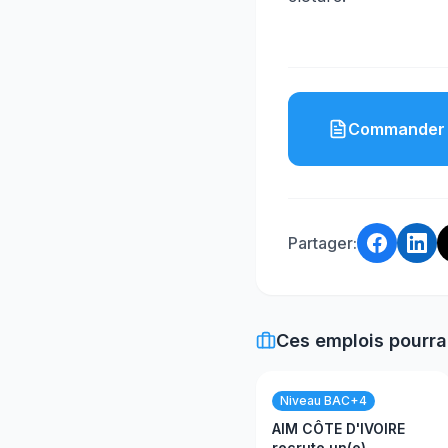
Commander 
Partager:
Ces emplois pourra
Niveau BAC+4
AIM CÔTE D'IVOIRE
recrute un(e)