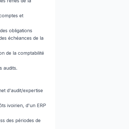
les rênes de la
 comptes et
 des obligations
 des échéances de la
on de la comptabilité
 audits.
et d'audit/expertise
ts ivoirien, d'un ERP
ess des périodes de