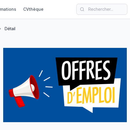
rmations
CVthèque
Détail