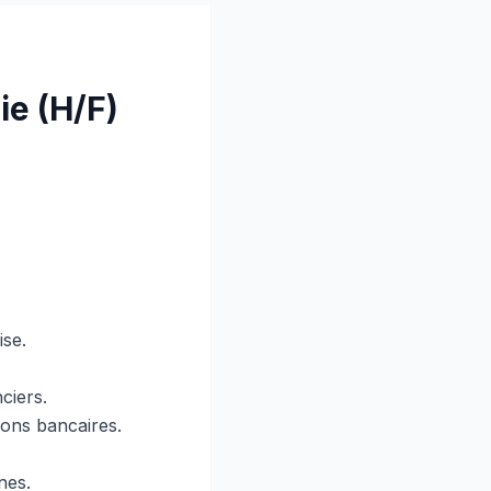
ie (H/F)
ise.
ciers.
ions bancaires.
nes.