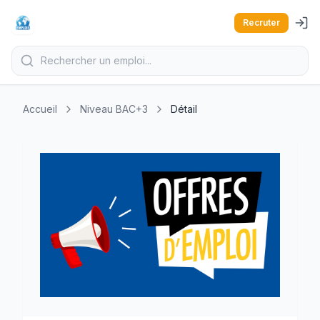
Recruter
Accueil
Niveau BAC+3
Détail