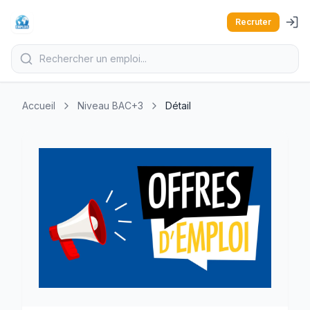
Recruter
Accueil
Niveau BAC+3
Détail