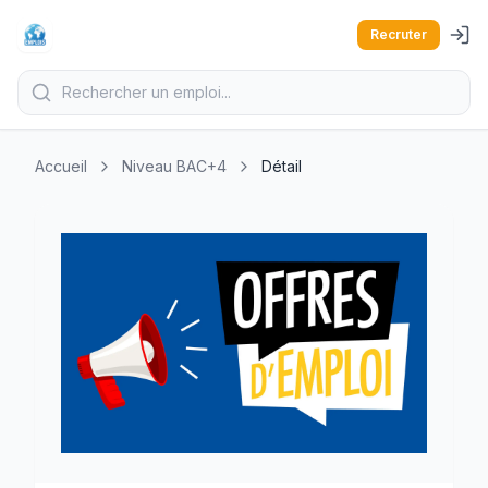
Recruter
Accueil
Niveau BAC+4
Détail