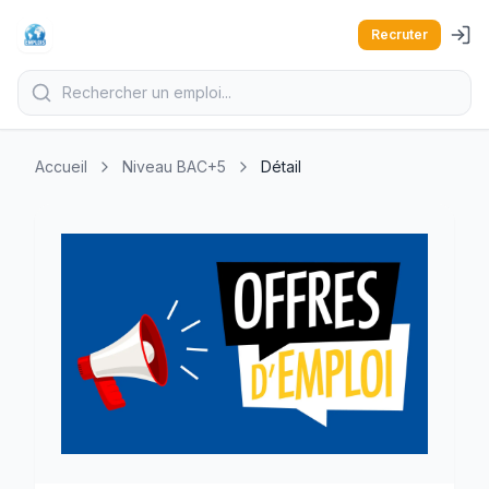
Recruter
Accueil
Niveau BAC+5
Détail