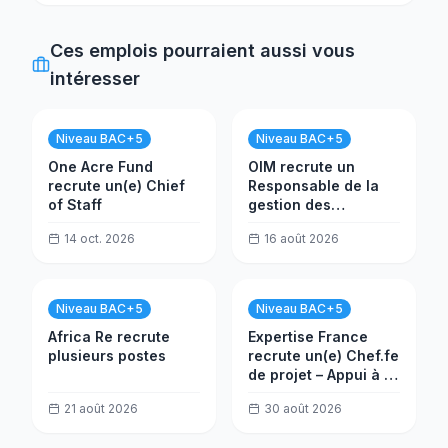
Ces emplois pourraient aussi vous
intéresser
Niveau BAC+5
Niveau BAC+5
One Acre Fund
OIM recrute un
recrute un(e) Chief
Responsable de la
of Staff
gestion des
ressources (P)
14 oct. 2026
16 août 2026
Niveau BAC+5
Niveau BAC+5
Africa Re recrute
Expertise France
plusieurs postes
recrute un(e) Chef.fe
de projet – Appui à la
réforme de
21 août 2026
30 août 2026
l'administration
fiscale au Nigéria