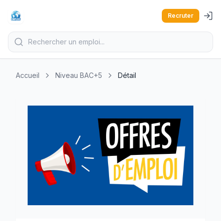
Recruter
Accueil
Niveau BAC+5
Détail