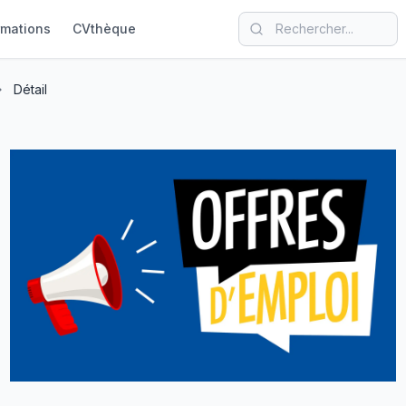
rmations
CVthèque
Détail