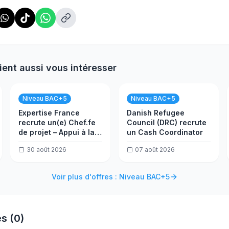
ient aussi vous intéresser
Niveau BAC+5
Niveau BAC+5
Expertise France
Danish Refugee
recrute un(e) Chef.fe
Council (DRC) recrute
de projet – Appui à la
un Cash Coordinator
réforme de
30 août 2026
07 août 2026
l'administration fiscale
au Nigéria
Voir plus d'offres : Niveau BAC+5
s (0)