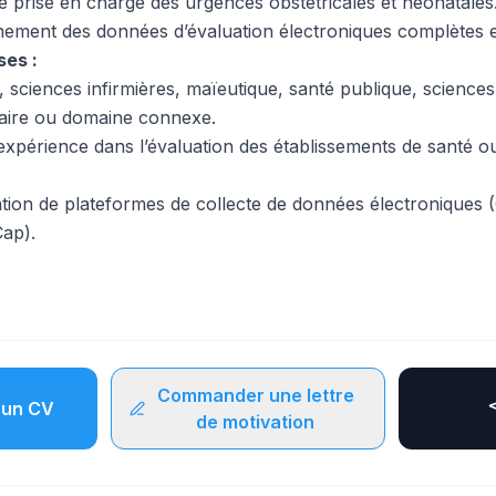
de prise en charge des urgences obstétricales et néonatales
nement des données d’évaluation électroniques complètes e
ses :
sciences infirmières, maïeutique, santé publique, sciences 
itaire ou domaine connexe.
expérience dans l’évaluation des établissements de santé
isation de plateformes de collecte de données électroniques
ap).
Commander une lettre
un CV
de motivation