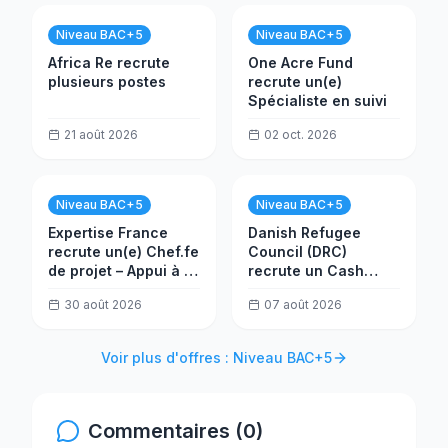
Niveau BAC+5
Niveau BAC+5
Africa Re recrute
One Acre Fund
plusieurs postes
recrute un(e)
Spécialiste en suivi
21 août 2026
02 oct. 2026
Niveau BAC+5
Niveau BAC+5
Expertise France
Danish Refugee
recrute un(e) Chef.fe
Council (DRC)
de projet – Appui à la
recrute un Cash
réforme de
Coordinator
30 août 2026
07 août 2026
l'administration
fiscale au Nigéria
Voir plus d'offres : Niveau BAC+5
Commentaires (0)