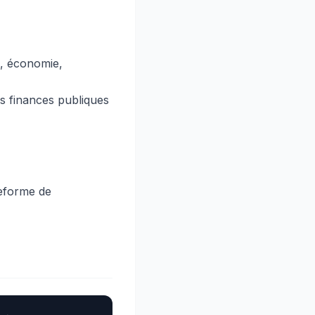
é, économie,
es finances publiques
teforme de