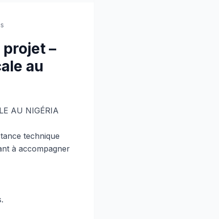
es
projet –
cale au
LE AU NIGÉRIA
stance technique
isant à accompagner
.