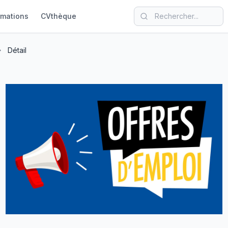
rmations
CVthèque
Détail