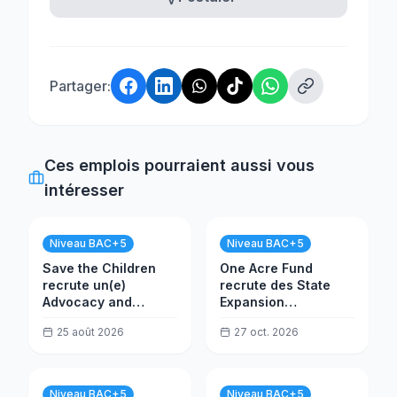
Partager:
Ces emplois pourraient aussi vous
intéresser
Niveau BAC+5
Niveau BAC+5
Save the Children
One Acre Fund
recrute un(e)
recrute des State
Advocacy and
Expansion
Campaign
Specialists
25 août 2026
27 oct. 2026
Coordinator (EU)
Niveau BAC+5
Niveau BAC+5