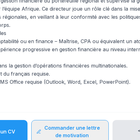
a gestion financière du portefeuille régional et supervise la 
r l’équipe Afrique. Ce directeur joue un rôle clé dans la m
ves régionales, en veillant à leur conformité avec les politiq
orps.
les
tabilité ou en finance – Maîtrise, CPA ou équivalent un ato
périence progressive en gestion financière au niveau intern
s la gestion d’opérations financières multinationales.
et du français requise.
s MS Office requise (Outlook, Word, Excel, PowerPoint).
Commander une lettre
un CV
de motivation