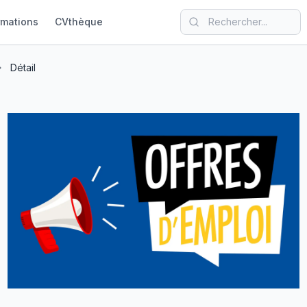
rmations
CVthèque
Détail