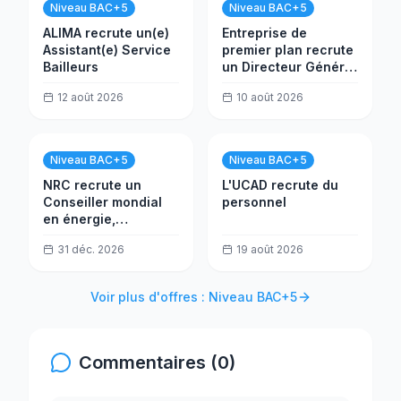
Niveau BAC+5
Niveau BAC+5
ALIMA recrute un(e)
Entreprise de
Assistant(e) Service
premier plan recrute
Bailleurs
un Directeur Général
de Filiale
12 août 2026
10 août 2026
Niveau BAC+5
Niveau BAC+5
NRC recrute un
L'UCAD recrute du
Conseiller mondial
personnel
en énergie,
Solarisation -
31 déc. 2026
19 août 2026
Afrique centrale et
de l'Ouest (CWA)
Voir plus d'offres : Niveau BAC+5
Commentaires (0)