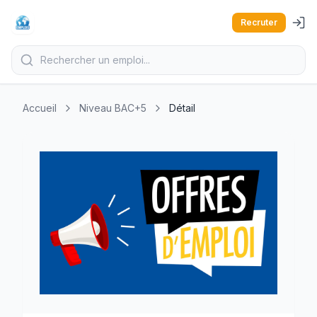
Recruter
Accueil
Niveau BAC+5
Détail