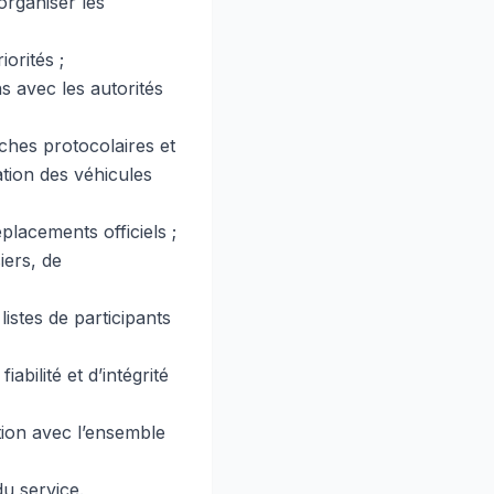
organiser les
orités ;
s avec les autorités
rches protocolaires et
ation des véhicules
placements officiels ;
iers, de
listes de participants
abilité et d’intégrité
ion avec l’ensemble
du service.