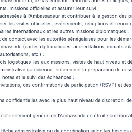
mbassadeur et, le cas échéant, celui des autres collègues, 
s, missions officielles et assurer leur suivi ;
adressées à l’Ambassadeur et contribuer à la gestion des pri
r les visites officielles, événements, réceptions et réunion
naires internationaux et les autres missions diplomatiques ;
nt de contact avec les autorités sénégalaises pour les déma
Ambassade (cartes diplomatiques, accréditations, immatricul
autorisations, etc.) ;
s logistiques liés aux missions, visites de haut niveau et dé
dministrative quotidienne, notamment la préparation de doss
notes et le suivi des échéances ;
nvitations, des confirmations de participation (RSVP) et des 
 confidentielles avec le plus haut niveau de discrétion, de fi
nctionnement général de l’Ambassade en étroite collaborat
 tâche administrative ou de coordination selon les besoins 