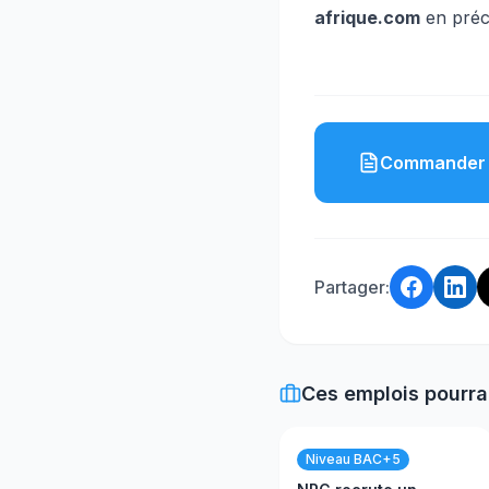
afrique.com
en préci
Commander 
Partager:
Ces emplois pourra
Niveau BAC+5