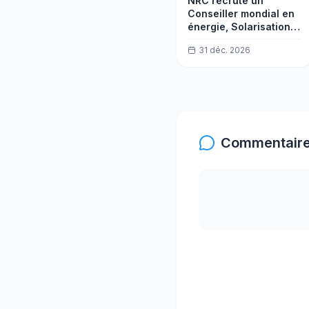
NRC recrute un
Conseiller mondial en
énergie, Solarisation -
Afrique centrale et de
31 déc. 2026
l'Ouest (CWA)
Commentaire