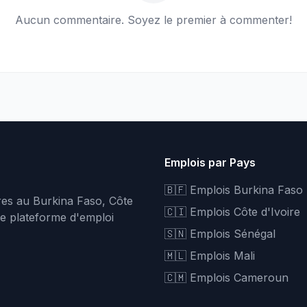
Aucun commentaire. Soyez le premier à commenter!
Emplois par Pays
🇧🇫 Emplois Burkina Faso
fres au Burkina Faso, Côte
🇨🇮 Emplois Côte d'Ivoire
re plateforme d'emploi
🇸🇳 Emplois Sénégal
🇲🇱 Emplois Mali
🇨🇲 Emplois Cameroun