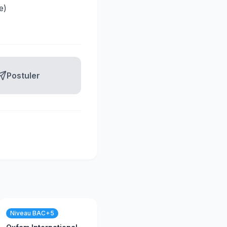
e)
Postuler
Niveau BAC+5