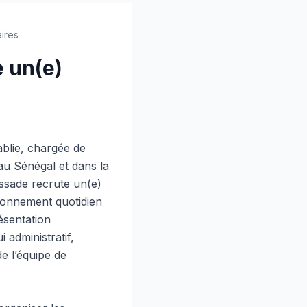
ires
 un(e)
blie, chargée de
u Sénégal et dans la
assade recrute un(e)
tionnement quotidien
ésentation
 administratif,
de l’équipe de