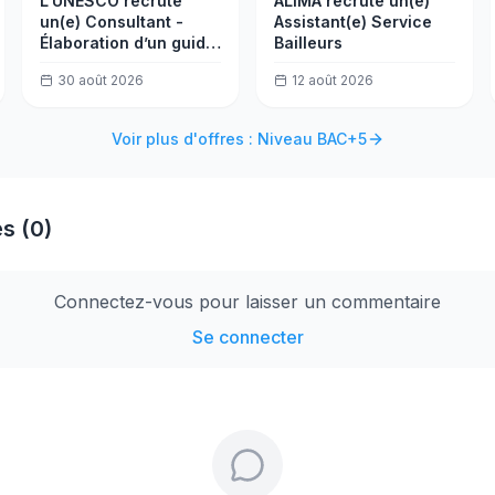
L'UNESCO recrute
ALIMA recrute un(e)
un(e) Consultant -
Assistant(e) Service
Élaboration d’un guide
Bailleurs
pour la planification
30 août 2026
12 août 2026
de la transformation
du curriculum
Voir plus d'offres : Niveau BAC+5
s (0)
Connectez-vous pour laisser un commentaire
Se connecter