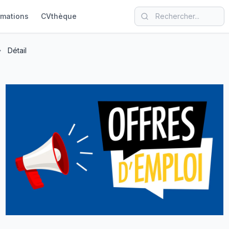
rmations
CVthèque
Détail