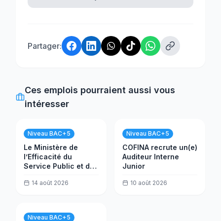
Partager:
Ces emplois pourraient aussi vous
intéresser
Niveau BAC+5
Niveau BAC+5
Le Ministère de
COFINA recrute un(e)
l’Efficacité du
Auditeur Interne
Service Public et de
Junior
la Transformation
14 août 2026
10 août 2026
(MESPTN) recrute
un(e) Analyste projet
Niveau BAC+5