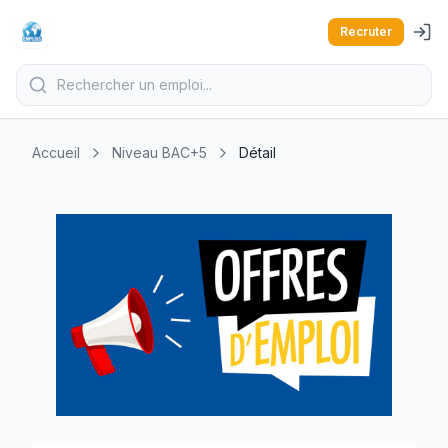
Recruter
Accueil
Niveau BAC+5
Détail