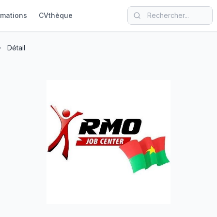
rmations
CVthèque
Détail