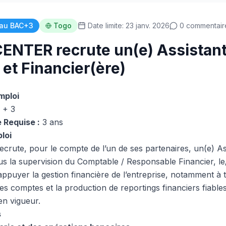
au BAC+3
Togo
Date limite: 23 janv. 2026
0 commentair
NTER recrute un(e) Assistant
et Financier(ère)
mploi
 + 3
 Requise :
3 ans
loi
ute, pour le compte de l’un de ses partenaires, un(e) As
us la supervision du Comptable / Responsable Financier, le/l
ppuyer la gestion financière de l’entreprise, notamment à tr
des comptes et la production de reportings financiers fiable
n vigueur.
s