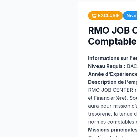
EXCLUSIF
Nive
RMO JOB CE
Comptable 
Informations sur l'e
Niveau Requis :
BAC
Année d'Expérience
Description de l'emp
RMO JOB CENTER recr
et Financier(ère). So
aura pour mission d’a
trésorerie, la tenue 
normes comptables e
Missions principale