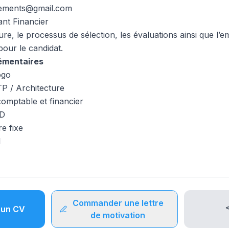
ements@gmail.com
tant Financier
re, le processus de sélection, les évaluations ainsi que l
pour le candidat.
émentaires
ogo
BTP / Architecture
comptable et financier
DD
e fixe
1
Commander une lettre
un CV
de motivation