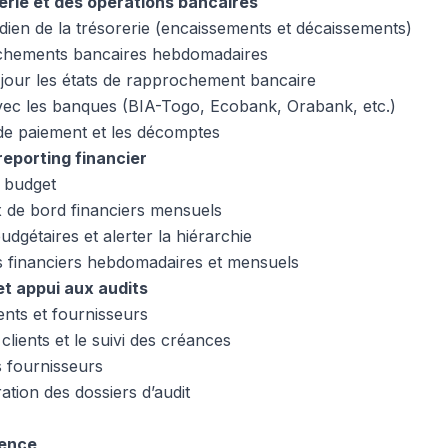
rerie et des opérations bancaires
idien de la trésorerie (encaissements et décaissements)
ochements bancaires hebdomadaires
 jour les états de rapprochement bancaire
avec les banques (BIA-Togo, Ecobank, Orabank, etc.)
de paiement et les décomptes
reporting financier
u budget
x de bord financiers mensuels
udgétaires et alerter la hiérarchie
s financiers hebdomadaires et mensuels
t appui aux audits
ents et fournisseurs
clients et le suivi des créances
 fournisseurs
ration des dossiers d’audit
ience