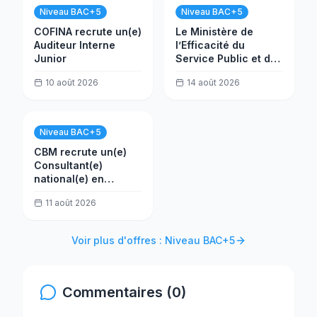
Niveau BAC+5
Niveau BAC+5
COFINA recrute un(e)
Le Ministère de
Auditeur Interne
l’Efficacité du
Junior
Service Public et de
la Transformation
10 août 2026
14 août 2026
(MESPTN) recrute
un(e) Analyste projet
Niveau BAC+5
CBM recrute un(e)
Consultant(e)
national(e) en
évaluation
11 août 2026
Voir plus d'offres : Niveau BAC+5
Commentaires (0)