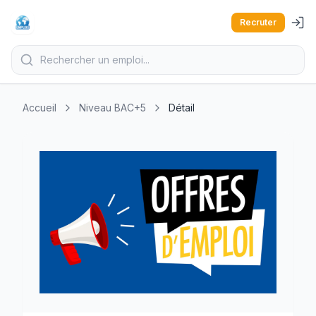
Recruter
Accueil
Niveau BAC+5
Détail