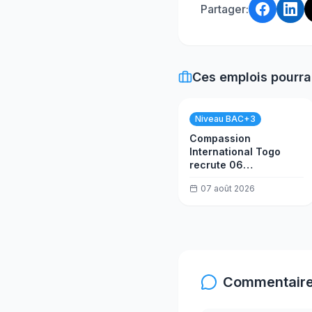
Partager:
Ces emplois pourra
Niveau BAC+3
Compassion
International Togo
recrute 06
consultants
07 août 2026
formateurs
Commentaire