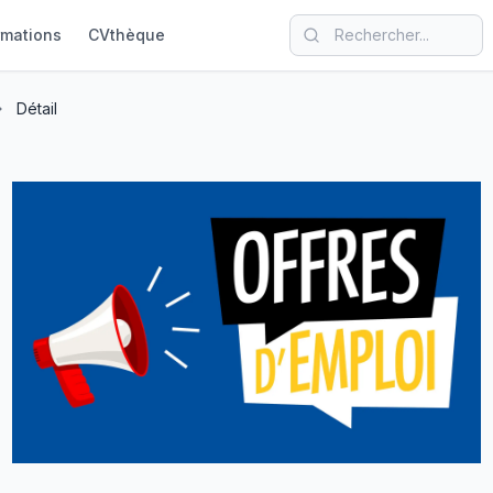
rmations
CVthèque
Détail