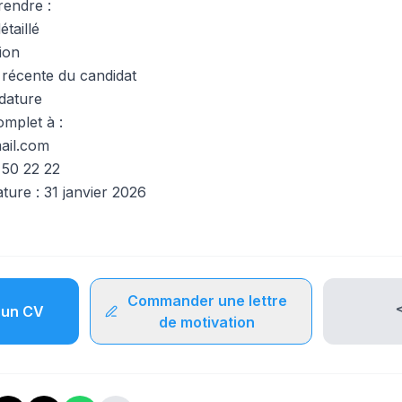
rendre :
taillé
ion
récente du candidat
idature
omplet à :
ail.com
50 22 22
ature : 31 janvier 2026
Commander une lettre
un CV
de motivation