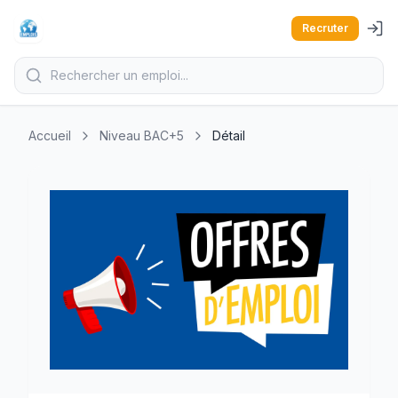
Recruter
Accueil
Niveau BAC+5
Détail