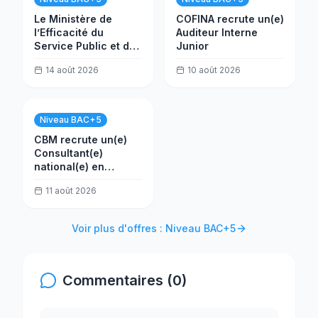
Le Ministère de
COFINA recrute un(e)
l’Efficacité du
Auditeur Interne
Service Public et de
Junior
la Transformation
14 août 2026
10 août 2026
(MESPTN) recrute
un(e) Analyste projet
Niveau BAC+5
CBM recrute un(e)
Consultant(e)
national(e) en
évaluation
11 août 2026
Voir plus d'offres : Niveau BAC+5
Commentaires (0)