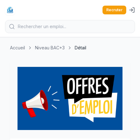
Recruter
Accueil
Niveau BAC+3
Détail