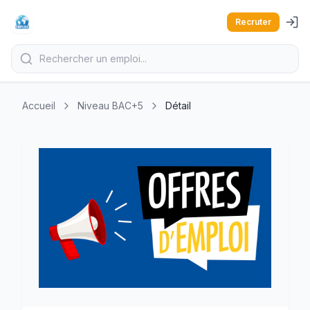
Recruter
Accueil
Niveau BAC+5
Détail