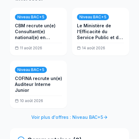
Niveau BAC+5
Niveau BAC+5
CBM recrute un(e)
Le Ministère de
Consultant(e)
l’Efficacité du
national(e) en
Service Public et de
évaluation
la Transformation
11 août 2026
14 août 2026
(MESPTN) recrute
un(e) Analyste projet
Niveau BAC+5
COFINA recrute un(e)
Auditeur Interne
Junior
10 août 2026
Voir plus d'offres : Niveau BAC+5