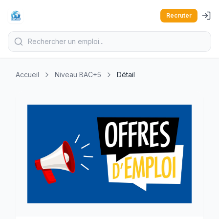
Recruter
Accueil
Niveau BAC+5
Détail