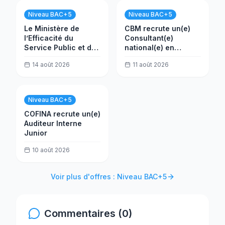
Niveau BAC+5
Niveau BAC+5
Le Ministère de
CBM recrute un(e)
l’Efficacité du
Consultant(e)
Service Public et de
national(e) en
la Transformation
évaluation
14 août 2026
11 août 2026
(MESPTN) recrute
un(e) Analyste projet
Niveau BAC+5
COFINA recrute un(e)
Auditeur Interne
Junior
10 août 2026
Voir plus d'offres : Niveau BAC+5
Commentaires (0)