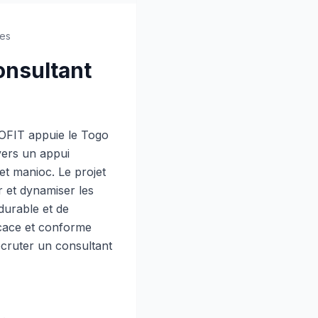
es
onsultant
ROFIT appuie le Togo
vers un appui
et manioc. Le projet
r et dynamiser les
 durable et de
icace et conforme
ecruter un consultant