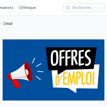
rmations
CVthèque
Détail