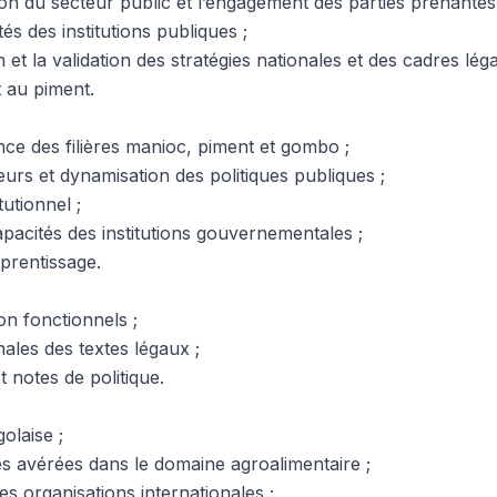
tion du secteur public et l’engagement des parties prenantes
és des institutions publiques ;
 et la validation des stratégies nationales et des cadres léga
 au piment.
ce des filières manioc, piment et gombo ;
urs et dynamisation des politiques publiques ;
tutionnel ;
acités des institutions gouvernementales ;
pprentissage.
on fonctionnels ;
nales des textes légaux ;
t notes de politique.
golaise ;
es avérées dans le domaine agroalimentaire ;
es organisations internationales ;