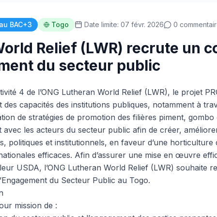
au BAC+3
Togo
Date limite: 07 févr. 2026
0 commentair
orld Relief (LWR) recrute un c
ent du secteur public
ctivité 4 de l’ONG Lutheran World Relief (LWR), le projet P
 des capacités des institutions publiques, notamment à tra
ation de stratégies de promotion des filières piment, gombo 
 avec les acteurs du secteur public afin de créer, améliore
, politiques et institutionnels, en faveur d’une horticulture
 nationales efficaces. Afin d’assurer une mise en œuvre eff
illeur USDA, l’ONG Lutheran World Relief (LWR) souhaite r
 l’Engagement du Secteur Public au Togo.
n
our mission de :