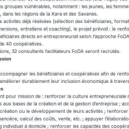
s groupes vulnérables, notamment : les jeunes, les femme
, dans les régions de la Kara et des Savanes.
 activités déjà réalisées (sélection des bénéficiaires, forma
ersions, entretiens et coaching), le projet prévoit : le ren
éficiaires directs en entrepreneuriat selon l’approche Fo
 de 40 coopératives.
ons, 32 consultants facilitateurs FoDA seront recrutés.
ission
ccompagner les bénéficiaires et coopératives afin de renfo
 améliorer durablement leur inclusion économique à traver
es
t pour mission de : renforcer la culture entrepreneuriale d
ires aux bases de la création et de la gestion d’entreprise ; 
a création ou le développement de leurs activités ; renforc
nancière, calcul des coûts, vente, etc. ; appuyer l’élaboratio
 individuel à domicile ; renforcer les capacités des coopéra