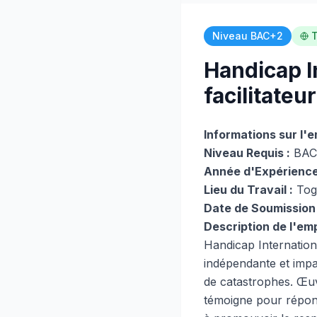
Niveau BAC+2
Handicap I
facilitateu
Informations sur l'e
Niveau Requis :
BAC
Année d'Expérience
Lieu du Travail :
Tog
Date de Soumission 
Description de l'emp
Handicap Internationa
indépendante et impart
de catastrophes. Œuv
témoigne pour répondr