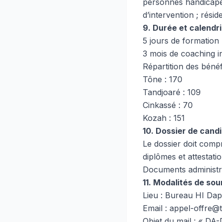
personnes handicapée
d’intervention ; rés
9. Durée et calendri
5 jours de formation
3 mois de coaching in
Répartition des bénéf
Tône : 170
Tandjoaré : 109
Cinkassé : 70
Kozah : 151
10. Dossier de cand
Le dossier doit comp
diplômes et attestat
Documents administrat
11. Modalités de so
Lieu : Bureau HI Da
Email : appel-offre@t
Objet du mail : « D