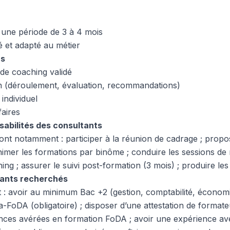
r une période de 3 à 4 mois
é et adapté au métier
us
 de coaching validé
n (déroulement, évaluation, recommandations)
individuel
faires
sabilités des consultants
ont notamment : participer à la réunion de cadrage ; propo
 animer les formations par binôme ; conduire les sessions d
ing ; assurer le suivi post-formation (3 mois) ; produire les
ltants recherchés
t : avoir au minimum Bac +2 (gestion, comptabilité, économi
oDA (obligatoire) ; disposer d’une attestation de formateu
nces avérées en formation FoDA ; avoir une expérience av