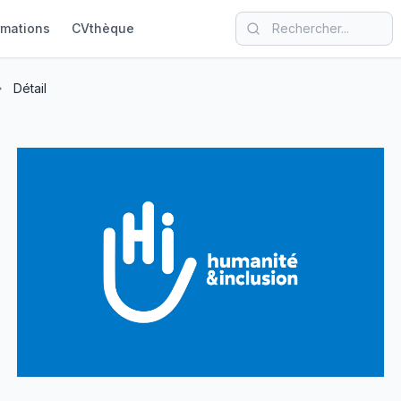
rmations
CVthèque
Détail