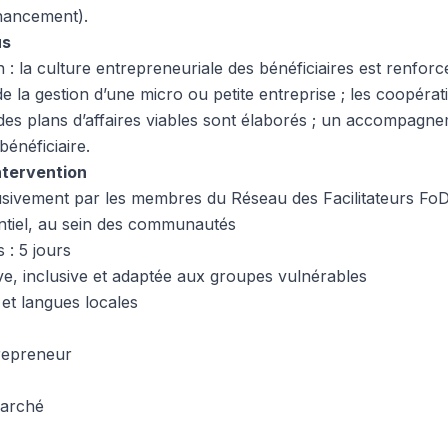
inancement).
us
n : la culture entrepreneuriale des bénéficiaires est renforcé
de la gestion d’une micro ou petite entreprise ; les coopé
des plans d’affaires viables sont élaborés ; un accompagnem
énéficiaire.
ntervention
sivement par les membres du Réseau des Facilitateurs F
ntiel, au sein des communautés
 : 5 jours
ve, inclusive et adaptée aux groupes vulnérables
 et langues locales
trepreneur
marché