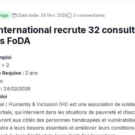
Togo
Date limite: 24 févr. 2026
0 commentaires
nternational recrute 32 consul
rs FoDA
mploi
 + 2
 Requise :
2 ans
o
:
24/02/2026
loi
l / Humanity & Inclusion (HI) est une association de solidar
iale, qui intervient dans les situations de pauvreté et d’excl
rant aux côtés des personnes handicapées et vulnérabilisées
e à leurs besoins essentiels et améliorer leurs conditions 