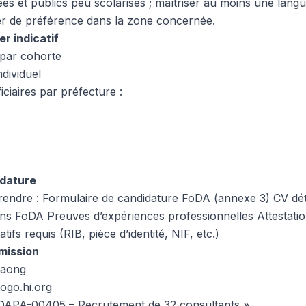
s et publics peu scolarisés ; maîtriser au moins une langu
ider de préférence dans la zone concernée.
er indicatif
 par cohorte
dividuel
iciaires par préfecture :
idature
rendre : Formulaire de candidature FoDA (annexe 3) CV dét
ions FoDA Preuves d’expériences professionnelles Attestati
ifs requis (RIB, pièce d’identité, NIF, etc.)
umission
paong
ogo.hi.org
A-DAPA-00405 – Recrutement de 32 consultants »