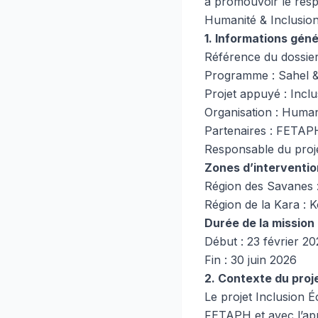
à promouvoir le respe
Humanité & Inclusion
1. Informations gén
Référence du dossi
Programme : Sahel &
Projet appuyé : Inc
Organisation : Human
Partenaires : FETAP
Responsable du proj
Zones d’interventio
Région des Savanes 
Région de la Kara : 
Durée de la mission
Début : 23 février 2
Fin : 30 juin 2026
2. Contexte du proj
Le projet Inclusion 
FETAPH et avec l’appu