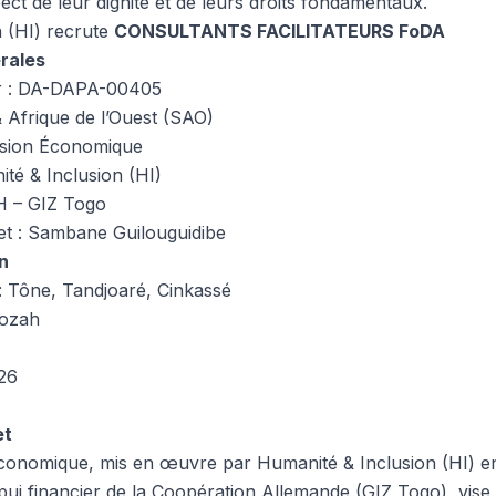
ct de leur dignité et de leurs droits fondamentaux.
 (HI) recrute
CONSULTANTS FACILITATEURS FoDA
érales
er : DA-DAPA-00405
 Afrique de l’Ouest (SAO)
lusion Économique
ité & Inclusion (HI)
H – GIZ Togo
et : Sambane Guilouguidibe
n
: Tône, Tandjoaré, Cinkassé
Kozah
026
et
Économique, mis en œuvre par Humanité & Inclusion (HI) en
i financier de la Coopération Allemande (GIZ Togo), vise à