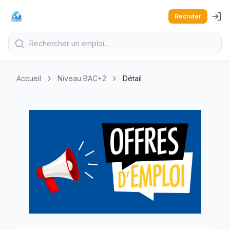
Recruter
Accueil
Niveau BAC+2
Détail