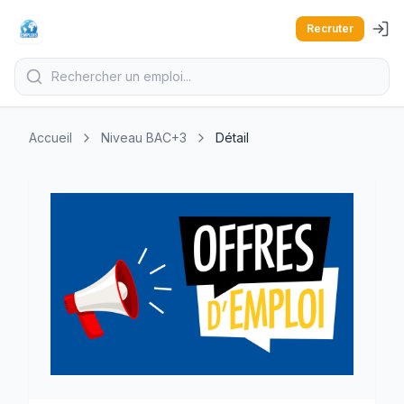
Recruter
Accueil
Niveau BAC+3
Détail