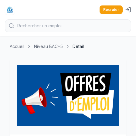
Recruter
Accueil
Niveau BAC+5
Détail