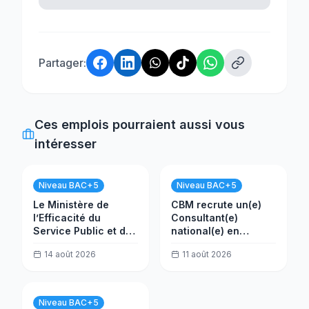
Partager:
Ces emplois pourraient aussi vous
intéresser
Niveau BAC+5
Niveau BAC+5
Le Ministère de
CBM recrute un(e)
l’Efficacité du
Consultant(e)
Service Public et de
national(e) en
la Transformation
évaluation
14 août 2026
11 août 2026
(MESPTN) recrute
un(e) Analyste projet
Niveau BAC+5