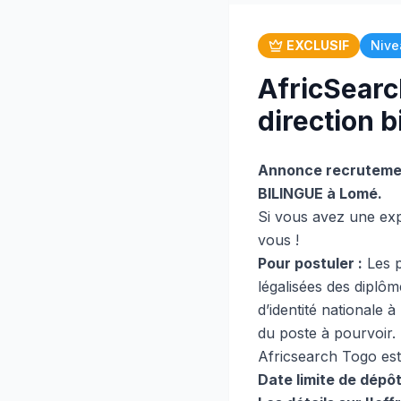
EXCLUSIF
Nive
AfricSearc
direction b
Annonce recrutemen
BILINGUE à Lomé.
Si vous avez une exp
vous !
Pour postuler :
Les p
légalisées des diplôme
d’identité nationale à
du poste à pourvoir.
Africsearch Togo est 
Date limite de dépô