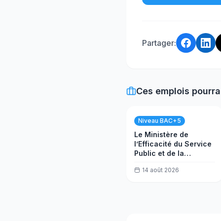
Partager:
Ces emplois pourra
Niveau BAC+5
Le Ministère de
l’Efficacité du Service
Public et de la
Transformation
14 août 2026
(MESPTN) recrute
un(e) Analyste projet