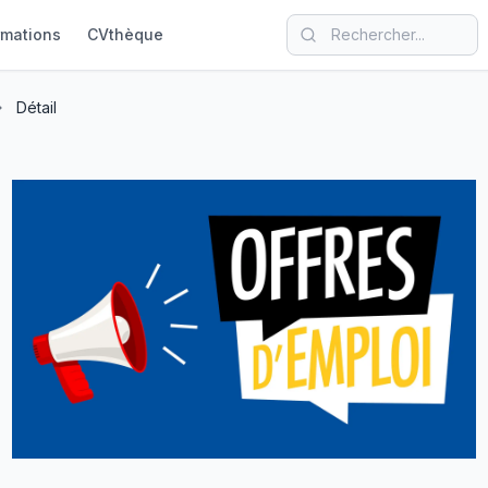
rmations
CVthèque
Détail