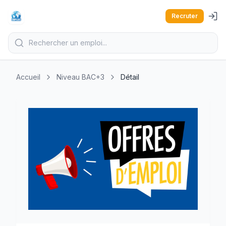
Recruter
Accueil
Niveau BAC+3
Détail