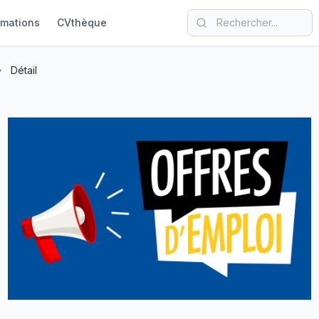
rmations
CVthèque
Détail