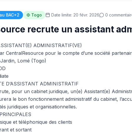
au BAC+2
Togo
Date limite: 20 févr. 2026
0 commentair
ource recrute un assistant adm
ASSISTANT(E) ADMINISTRATIF(VE)
ar CentralResource pour le compte d’une société partenair
Jardin, Lomé (Togo)
DD
iate
E D’ASSISTANT ADMINISTRATIF
te, pour un cabinet juridique, un(e) Assistant(e) Administra
urera le bon fonctionnement administratif du cabinet, l’accue
tés juridiques et organisationnelles.
PRINCIPALES
sique et téléphonique des clients
rant et sortant