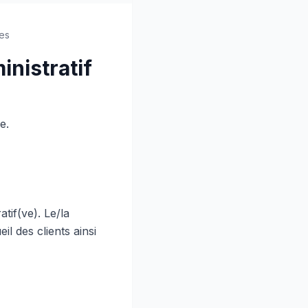
es
inistratif
e.
tif(ve). Le/la
il des clients ainsi