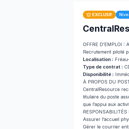
EXCLUSIF
Nive
CentralRes
OFFRE D’EMPLOI : 
Recrutement piloté p
Localisation :
Fréau-
Type de contrat :
C
Disponibilité :
Imméd
À PROPOS DU POST
CentralResource recru
titulaire du poste ass
que l’appui aux activi
RESPONSABILITÉS 
Assurer l’accueil phy
Gérer le courrier ent