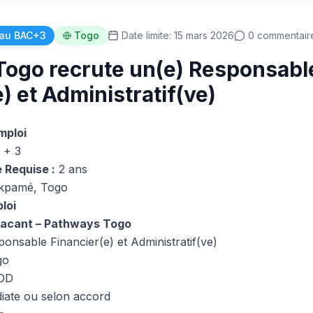
au BAC+3
Togo
Date limite: 15 mars 2026
0 commentair
ogo recrute un(e) Responsabl
) et Administratif(ve)
mploi
 + 3
 Requise :
2 ans
kpamé, Togo
loi
vacant – Pathways Togo
onsable Financier(e) et Administratif(ve)
go
DD
ate ou selon accord