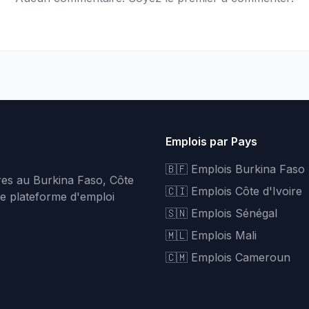
Emplois par Pays
🇧🇫 Emplois Burkina Faso
fres au Burkina Faso, Côte
🇨🇮 Emplois Côte d'Ivoire
re plateforme d'emploi
🇸🇳 Emplois Sénégal
🇲🇱 Emplois Mali
🇨🇲 Emplois Cameroun