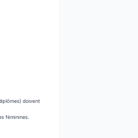
 diplômes) doivent
es féminines.