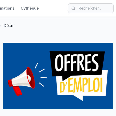
rmations
CVthèque
Détail