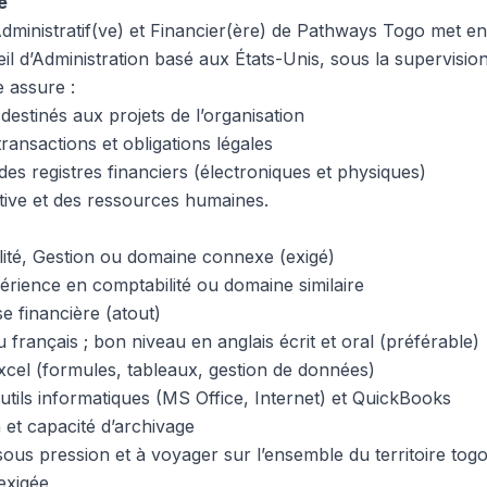
e
ministratif(ve) et Financier(ère) de Pathways Togo met e
il d’Administration basé aux États-Unis, sous la supervisio
e assure :
destinés aux projets de l’organisation
transactions et obligations légales
es registres financiers (électroniques et physiques)
ative et des ressources humaines.
ité, Gestion ou domaine connexe (exigé)
rience en comptabilité ou domaine similaire
e financière (atout)
u français ; bon niveau en anglais écrit et oral (préférable)
xcel (formules, tableaux, gestion de données)
utils informatiques (MS Office, Internet) et QuickBooks
 et capacité d’archivage
 sous pression et à voyager sur l’ensemble du territoire togo
 exigée