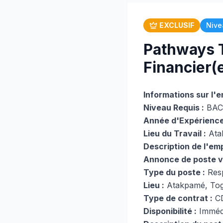
EXCLUSIF
Nive
Pathways T
Financier(e
Informations sur l'e
Niveau Requis :
BAC
Année d'Expérience
Lieu du Travail :
Ata
Description de l'emp
Annonce de poste 
Type du poste :
Resp
Lieu :
Atakpamé, To
Type de contrat :
C
Disponibilité :
Immédi