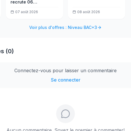
recrute 06
consultants
07 août 2026
08 août 2026
formateurs
Voir plus d'offres : Niveau BAC+3
s (0)
Connectez-vous pour laisser un commentaire
Se connecter
Aucun commentaire. Soyez le premier à commenter!