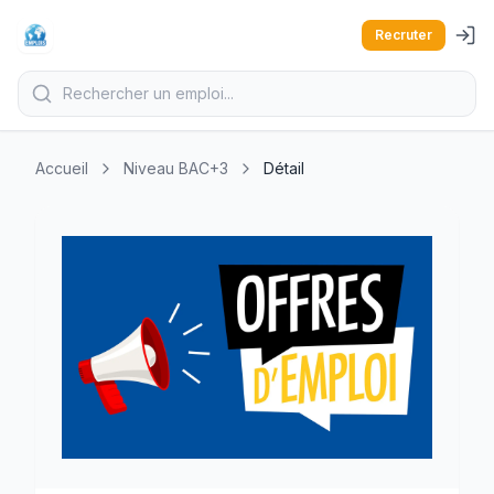
Recruter
Accueil
Niveau BAC+3
Détail