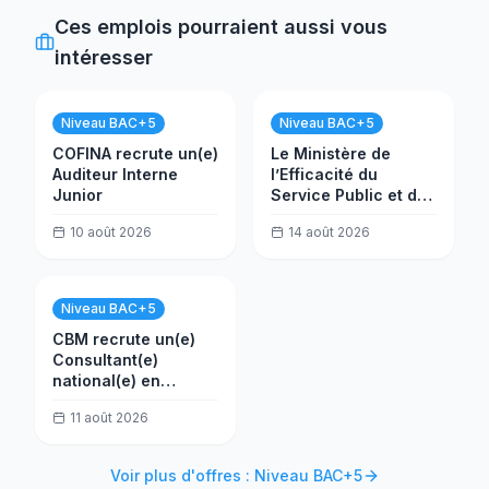
Ces emplois pourraient aussi vous
intéresser
Niveau BAC+5
Niveau BAC+5
COFINA recrute un(e)
Le Ministère de
Auditeur Interne
l’Efficacité du
Junior
Service Public et de
la Transformation
10 août 2026
14 août 2026
(MESPTN) recrute
un(e) Analyste projet
Niveau BAC+5
CBM recrute un(e)
Consultant(e)
national(e) en
évaluation
11 août 2026
Voir plus d'offres : Niveau BAC+5