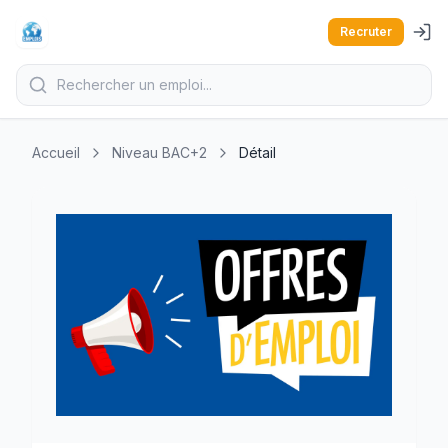
Recruter
Accueil
Niveau BAC+2
Détail