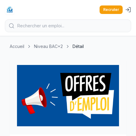
Recruter
Accueil
Niveau BAC+2
Détail