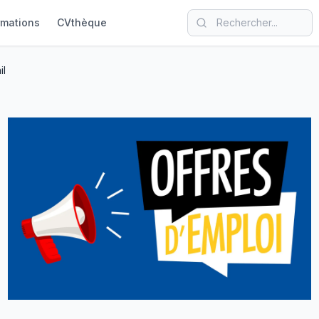
rmations
CVthèque
il