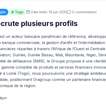
iple
Togo
Date limite: 19 juin 2026
0 commentaires
crute plusieurs profils
t un acteur bancaire panafricain de référence, développa
a banque commerciale, la gestion d’actifs et l’intermédiation 
 bancaires réparties à travers l’Afrique de l’Ouest et Central
 Gabon, Guinée, Guinée Bissau, Mali, Mauritanie, Niger, Sén
tité de défaisance (BMB), le Groupe propose à une clientèle
ne gamme complète de produits et services financiers innova
é à Lomé (Togo), nous poursuivons une stratégie ambitieus
gitale, positionnant Oragroup comme un partenaire financi
mique de la région.
tion